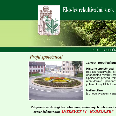
PROFIL SPOLEČN
„Životní prostředí b
Historie společnosti
Eko-les rekultivační, s
obchodního rejstříku by
Společnost provádí reku
a na Moravě. Společnos
je firma Lesy Hluboká na
Naším cílem
je znovu vysazení veget
Zabýváme se ekologickou obnovou poškozených nebo nově vy
– ozelenění metodou