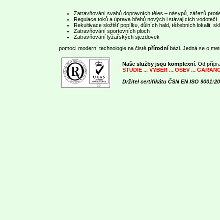
Zatravňování svahů dopravních těles – násypů, zářezů protie
Regulace toků a úprava břehů nových i stávajících vodotečí
Rekultivace složišť popílku, důlních hald, těžebních lokalit, s
Zatravňování sportovních ploch
Zatravňování lyžařských sjezdovek
pomocí moderní technologie na čistě
přírodní
bázi
.
Jedná se o me
Naše služby jsou komplexní
.
Od přípra
STUDIE ... VÝBĚR ... OSEV ... GARAN
Držitel certifikátu ČSN EN ISO 9001:2